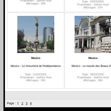
Propriétaire : Jadrino Huot
Date : 03/03/2009
Affichages : 999
Propriétaire : Jadrino Huot
Affichages : 974
Mexico
Mexico
Mexico - Le monument de l'Indépendance
Mexico - Le musée des Beaux-A
Date : 21/03/2009
Date : 08/03/2009
Propriétaire : Jadrino Huot
Propriétaire : Jadrino Huot
Affichages : 950
Affichages : 984
Page :
1
2
3
4
Connexion