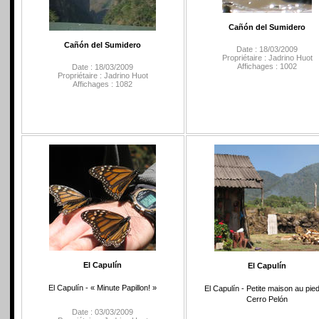
Cañón del Sumidero
Cañón del Sumidero
Date : 18/03/2009
Propriétaire : Jadrino Huot
Affichages : 1002
Date : 18/03/2009
Propriétaire : Jadrino Huot
Affichages : 1082
El Capulín
El Capulín
El Capulín - « Minute Papillon! »
El Capulín - Petite maison au pie
Cerro Pelón
Date : 03/03/2009